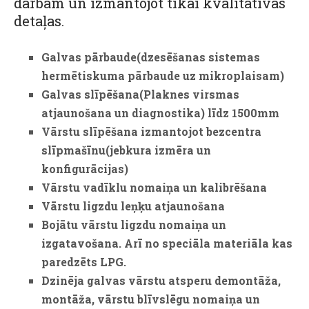
darbam un izmantojot tikai kvalitatīvas
detaļas.
Galvas pārbaude(dzesēšanas sistemas
hermētiskuma pārbaude uz mikroplaisam)
Galvas slīpēšana(Plaknes virsmas
atjaunošana un diagnostika) līdz 1500mm
Vārstu slīpēšana izmantojot bezcentra
slīpmašīnu(jebkura izmēra un
konfigurācijas)
Vārstu vadīklu nomaiņa un kalibrēšana
Vārstu ligzdu leņķu atjaunošana
Bojātu vārstu ligzdu nomaiņa un
izgatavošana. Arī no speciāla materiāla kas
paredzēts LPG.
Dzinēja galvas vārstu atsperu demontāža,
montāža, vārstu blīvslēgu nomaiņa un