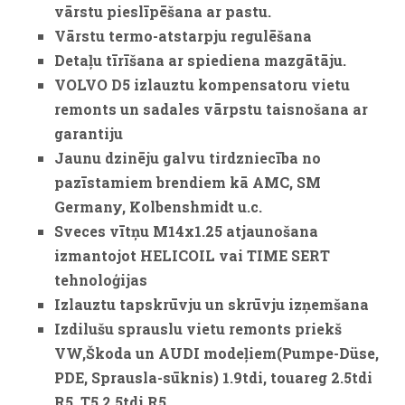
vārstu pieslīpēšana ar pastu.
Vārstu termo-atstarpju regulēšana
Detaļu tīrīšana ar spiediena mazgātāju.
VOLVO D5 izlauztu kompensatoru vietu
remonts un sadales vārpstu taisnošana ar
garantiju
Jaunu dzinēju galvu tirdzniecība no
pazīstamiem brendiem kā AMC, SM
Germany, Kolbenshmidt u.c.
Sveces vītņu M14x1.25 atjaunošana
izmantojot HELICOIL vai TIME SERT
tehnoloģijas
Izlauztu tapskrūvju un skrūvju izņemšana
Izdilušu sprauslu vietu remonts priekš
VW,Škoda un AUDI modeļiem(Pumpe-Düse,
PDE, Sprausla-sūknis) 1.9tdi, touareg 2.5tdi
R5, T5 2.5tdi R5