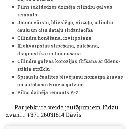
Pilns iekšdedzes dzinēja cilindru galvas
remonts
Jaunu vārstu, blīvslēgu, virzuļu, cilindru
čaulu un citu detaļu tirdzniecība
Cilindru honēšana, izvirpošana
Kloķvārpstas slīpēšana, pulēšana,
diagnostika un taisnošana
Cilindru galvas korozijas tīrīšana ar ūdens-
stikla strūklu
Sprauslu čaulītes blīvējumu nomaiņa kravas
un autobusu dzinēja galvām
Pilns dzinēja remonts A-Z
Par jebkura veida jautājumiem lūdzu
zvanīt: +371 26031614 Dāvis